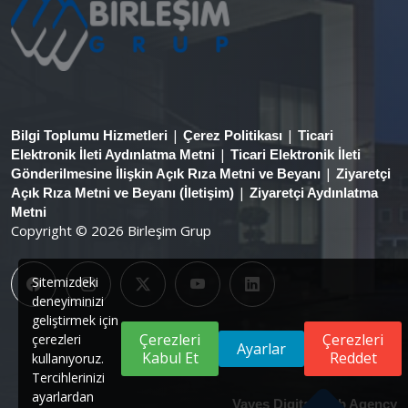
|
|
Bilgi Toplumu Hizmetleri
Çerez Politikası
Ticari
|
Elektronik İleti Aydınlatma Metni
Ticari Elektronik İleti
|
Gönderilmesine İlişkin Açık Rıza Metni ve Beyanı
Ziyaretçi
|
Açık Rıza Metni ve Beyanı (İletişim)
Ziyaretçi Aydınlatma
Metni
Copyright © 2026 Birleşim Grup
Sitemizdeki
deneyiminizi
geliştirmek için
Çerezleri
Çerezleri
çerezleri
Ayarlar
Kabul Et
Reddet
kullanıyoruz.
Tercihlerinizi
ayarlardan
Vayes Digital Web Agency